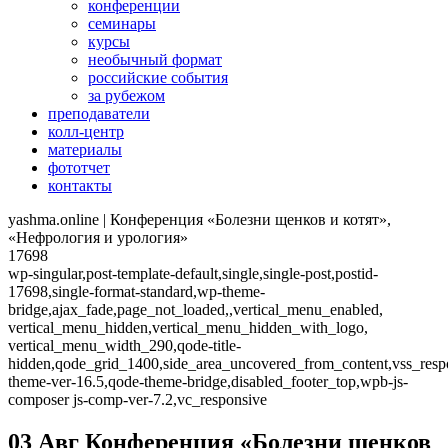
конференции
семинары
курсы
необычный формат
российские события
за рубежом
преподаватели
колл-центр
материалы
фототчет
контакты
yashma.online | Конференция «Болезни щенков и котят»,
«Нефрология и урология»
17698
wp-singular,post-template-default,single,single-post,postid-
17698,single-format-standard,wp-theme-
bridge,ajax_fade,page_not_loaded,,vertical_menu_enabled,
vertical_menu_hidden,vertical_menu_hidden_with_logo,
vertical_menu_width_290,qode-title-
hidden,qode_grid_1400,side_area_uncovered_from_content,vss_resp
theme-ver-16.5,qode-theme-bridge,disabled_footer_top,wpb-js-
composer js-comp-ver-7.2,vc_responsive
03 Авг
Конференция «Болезни щенков