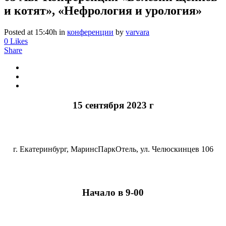
и котят», «Нефрология и урология»
Posted at 15:40h
in
конференции
by
varvara
0
Likes
Share
15 сентября 2023 г
г. Екатеринбург, МаринсПаркОтель, ул. Челюскинцев 106
Начало в 9-00