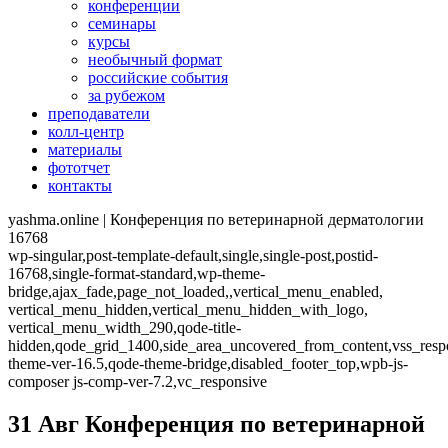
конференции
семинары
курсы
необычный формат
российские события
за рубежом
преподаватели
колл-центр
материалы
фототчет
контакты
yashma.online | Конференция по ветеринарной дерматологии
16768
wp-singular,post-template-default,single,single-post,postid-
16768,single-format-standard,wp-theme-
bridge,ajax_fade,page_not_loaded,,vertical_menu_enabled,
vertical_menu_hidden,vertical_menu_hidden_with_logo,
vertical_menu_width_290,qode-title-
hidden,qode_grid_1400,side_area_uncovered_from_content,vss_resp
theme-ver-16.5,qode-theme-bridge,disabled_footer_top,wpb-js-
composer js-comp-ver-7.2,vc_responsive
31 Авг
Конференция по ветеринарной