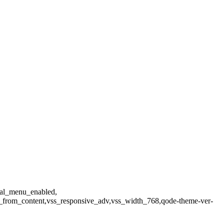
ical_menu_enabled,
_from_content,vss_responsive_adv,vss_width_768,qode-theme-ver-