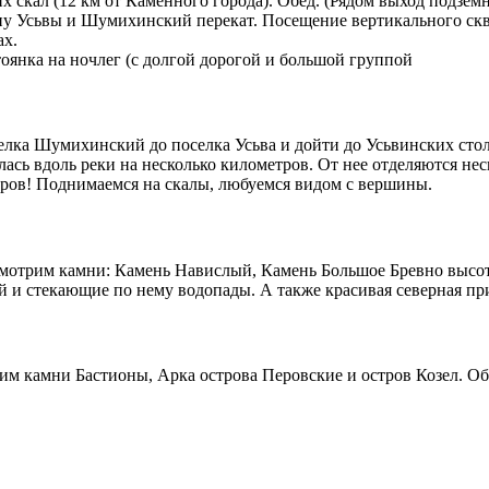
х скал (12 км от Каменного города). Обед. (Рядом выход подзем
Усьвы и Шумихинский перекат. Посещение вертикального сквозн
ах.
тоянка на ночлег (с долгой дорогой и большой группой
лка Шумихинский до поселка Усьва и дойти до Усьвинских столб
улась вдоль реки на несколько километров. От нее отделяются н
етров! Поднимаемся на скалы, любуемся видом с вершины.
смотрим камни: Камень Навислый, Камень Большое Бревно высото
 и стекающие по нему водопады. А также красивая северная при
им камни Бастионы, Арка острова Перовские и остров Козел. Об