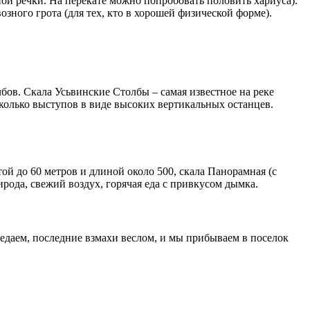
ной речки. На перекате можно попробовать половить хариуса).
ого грота (для тех, кто в хорошей физической форме).
ов. Скала Усьвинские Столбы – самая известное на реке
есколько выступов в виде высоких вертикальных останцев.
й до 60 метров и длиной около 500, скала Панорамная (с
рода, свежий воздух, горячая еда с привкусом дымка.
едаем, последние взмахи веслом, и мы прибываем в поселок