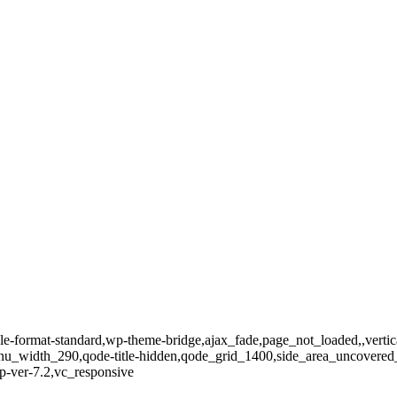
ingle-format-standard,wp-theme-bridge,ajax_fade,page_not_loaded,,vert
enu_width_290,qode-title-hidden,qode_grid_1400,side_area_uncovered
p-ver-7.2,vc_responsive