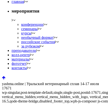
главная
мероприятия
конференции
семинары
курсы
необычный формат
российские события
за рубежом
преподаватели
колл-центр
материалы
фототчет
контакты
yashma.online | Уральский ветеринарный сплав 14-17 июля
17671
wp-singular,post-template-default,single,single-post,postid-17671,s
vertical_menu_hidden,vertical_menu_hidden_with_logo, vertical_m
16.5,qode-theme-bridge,disabled_footer_top,wpb-js-composer js-com