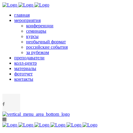
главная
мероприятия
конференции
семинары
курсы
необычный формат
российские события
за рубежом
преподаватели
колл-центр
материалы
фототчет
контакты