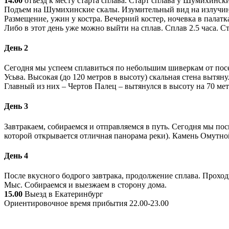
14.00
отъезд к месту старта сплава. Старт сплава у Шумихински
Подъем на Шумихинские скалы. Изумительный вид на излучину 
Размещение, ужин у костра. Вечерний костер, ночевка в палатк
Либо в этот день уже можно выйти на сплав. Сплав 2.5 часа. С
День 2
Сегодня мы успеем сплавиться по небольшим шиверкам от посе
Усьва. Высокая (до 120 метров в высоту) скальная стена вытян
Главный из них – Чертов Палец – вытянулся в высоту на 70 м
День 3
Завтракаем, собираемся и отправляемся в путь. Сегодня мы по
которой открывается отличная панорама реки). Камень Омутной
День 4
После вкусного бодрого завтрака, продолжение сплава. Проход
Мыс. Собираемся и выезжаем в сторону дома.
15.00
Выезд в Екатеринбург
Ориентировочное время прибытия 22.00-23.00