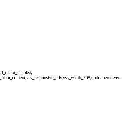
ical_menu_enabled,
_from_content,vss_responsive_adv,vss_width_768,qode-theme-ver-