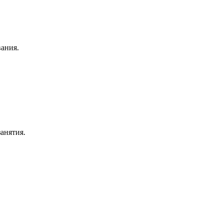
вания.
анятия.