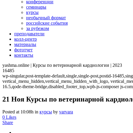
конференции
семинары
курсы
необычный формат
российские события
за рубежом
преподаватели
колл-центр
материалы
фототчет
контакты
yashma.online | Курсы по ветеринарной кардиологии | 2023
16485
wp-singular,post-template-default,single,single-post,postid-16485,s
vertical_menu_hidden,vertical_menu_hidden_with_logo, vertical_m
16.5,qode-theme-bridge,disabled_footer_top,wpb-js-composer js-com
21 Ноя
Курсы по ветеринарной кардиоло
Posted at 10:08h
in
курсы
by
varvara
0
Likes
Share