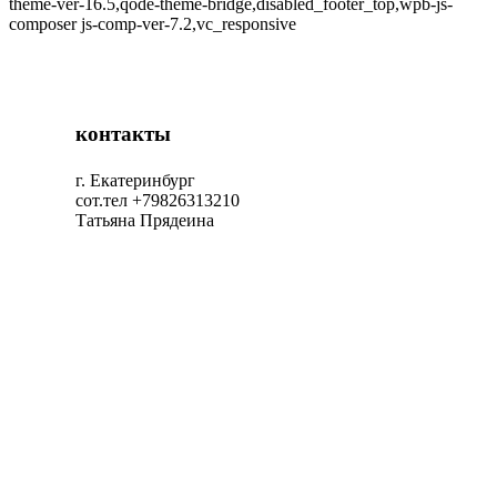
theme-ver-16.5,qode-theme-bridge,disabled_footer_top,wpb-js-
composer js-comp-ver-7.2,vc_responsive
контакты
г. Екатеринбург
сот.тел +79826313210
Татьяна Прядеина