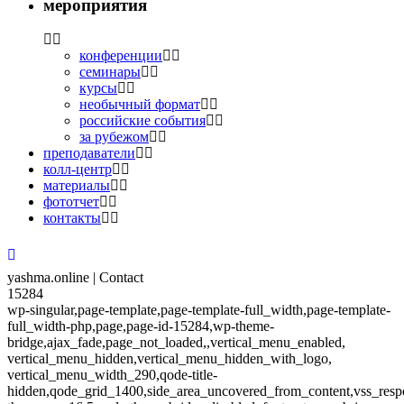
мероприятия
конференции
семинары
курсы
необычный формат
российские события
за рубежом
преподаватели
колл-центр
материалы
фототчет
контакты
yashma.online | Contact
15284
wp-singular,page-template,page-template-full_width,page-template-
full_width-php,page,page-id-15284,wp-theme-
bridge,ajax_fade,page_not_loaded,,vertical_menu_enabled,
vertical_menu_hidden,vertical_menu_hidden_with_logo,
vertical_menu_width_290,qode-title-
hidden,qode_grid_1400,side_area_uncovered_from_content,vss_resp